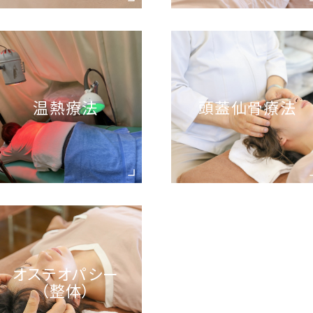
温熱療法
頭蓋仙骨療法
オステオパシー
（整体）