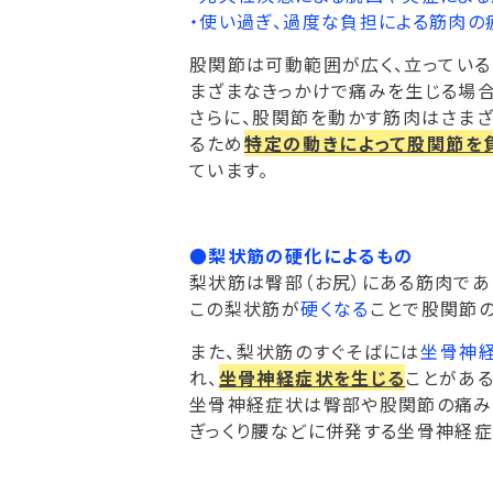
・使い過ぎ、過度な負担による筋肉の
股関節は可動範囲が広く、立ってい
まざまなきっかけで痛みを生じる場合
さらに、股関節を動かす筋肉はさま
るため
特定の動きによって股関節を
ています。
●梨状筋の硬化によるもの
梨状筋は臀部（お尻）にある筋肉であ
この梨状筋が
硬くなる
ことで股関節の
また、梨状筋のすぐそばには
坐骨神
れ、
坐骨神経症状を生じる
ことがある
坐骨神経症状は臀部や股関節の痛み
ぎっくり腰などに併発する坐骨神経症