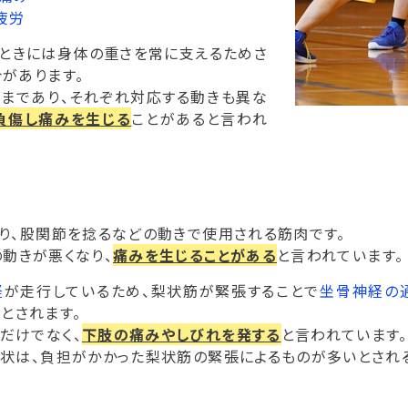
疲労
るときには身体の重さを常に支えるためさ
があります。
ざまであり、それぞれ対応する動きも異な
負傷し痛みを生じる
ことがあると言われ
り、股関節を捻るなどの動きで使用される筋肉です。
動きが悪くなり、
痛みを生じることがある
と言われています。
経
が走行しているため、梨状筋が緊張することで
坐骨神経の
とされます。
だけでなく、
下肢の痛みやしびれを発する
と言われています。
状は、負担がかかった梨状筋の緊張によるものが多いとされ